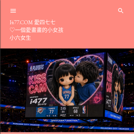
跳到主要內容
I477.COM 愛四七七
♡一個愛畫畫的小女孩
小六女生