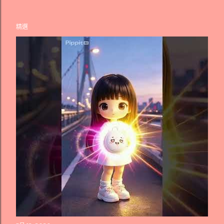
精選
發
表
文
章